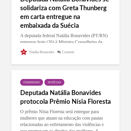
solidariza com Greta Thunberg
em carta entregue na
embaixada da Suécia
A deputada federal Natália Bonavides (PT/RN)
entregou hoje (26) à Ministra Conselheira da
Embaixada da Suécia, Jenny Malmqvist, uma
Natália Bonavides
Comente
carta de solidariedade em razão dos ataques à
ativista Greta Thunberg pelo blogueiro do...
FEMINISMO
NOTÍCIAS
Deputada Natália Bonavides
protocola Prêmio Nísia Floresta
O prêmio Nísia Floresta será entregue para
mulheres que atuam na educação com pautas
relacionadas ao enfretamento das violências e
que promovam os direitos das mulheres. A