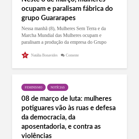
ocupam e paralisam fábrica do
grupo Guararapes
Nessa manhã (8), Mulheres Sem Terra e da
Marcha Mundial das Mulheres ocupam e
paralisam a produção da empresa do Grupo
Guararapes, em Extremoz-RN. São cerca de 800
mulheres, vindas de vários municípios do estado
Natália Bonavides
Comente
que...
FEMINISMO
NOTÍCIAS
08 de março de luta: mulheres
potiguares vão às ruas e defesa
da democracia, da
aposentadoria, e contra as
violências