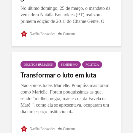
No último domingo, 25 de março, o mandato da
vereadora Natália Bonavides (PT) realizou a
primeira edição de 2018 do Chame Gente. O
evento aconteceu na casa cultural recém-
inaugurada, Casa da Ladeira, localizada no...
Natália Bonavides
Comente
DIREITOS HUMANOS
FEMINISMO
POLÍTICA
Transformar o luto em luta
Não somos todas Marielle. Pouquíssimas foram
como Marielle. Foram pouquíssimas as que,
sendo “mulher, negra, mãe e cria da Favela da
Maré “, como ela se apresentava, ocuparam um
dia um espaço institucional...
Natália Bonavides
Comente