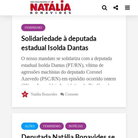
CategoriaFeminismo
FEMINISMO
Solidariedade à deputada
estadual Isolda Dantas
O nosso mandato se solidariza com a deputada
estadual Isolda Dantas (PT/RN), vítima de
agressões machistas do deputado Coronel
Azevedo (PSC/RN) em episódio ocorrido ontem
(30) na Assembleia Legislativa do Rio Grande
do...
Natália Bonavides
Comente
AÇÕES
FEMINISMO
NOTÍCIAS
Deputada Natália Bonavides se