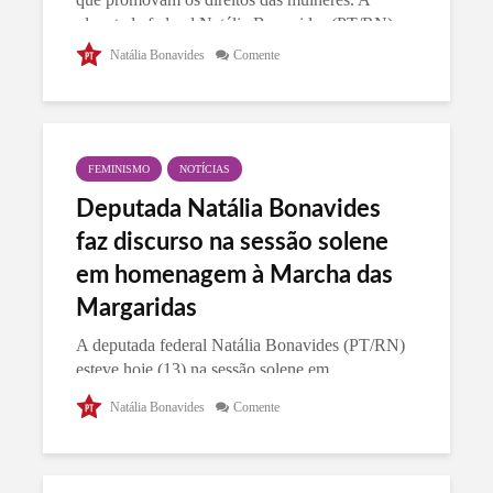
deputada federal Natália Bonavides (PT/RN)...
Natália Bonavides
Comente
FEMINISMO
NOTÍCIAS
Deputada Natália Bonavides
faz discurso na sessão solene
em homenagem à Marcha das
Margaridas
A deputada federal Natália Bonavides (PT/RN)
esteve hoje (13) na sessão solene em
homenagem à Marcha das Margaridas, em
Natália Bonavides
Comente
Brasília. A Marcha das Margaridas é a maior
ação feminina da América Latina e há 19 anos
reúne...