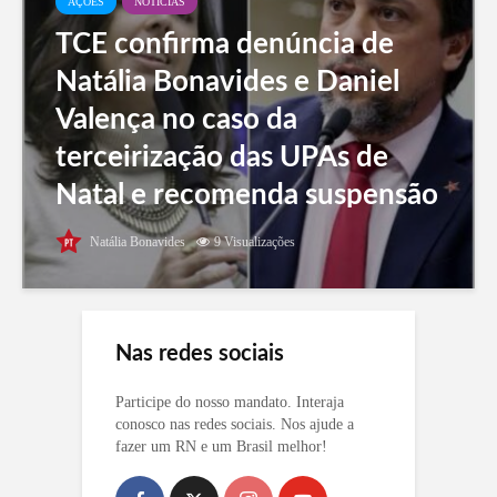
AÇÕES
NOTÍCIAS
TCE confirma denúncia de
Natália Bonavides e Daniel
Valença no caso da
terceirização das UPAs de
Natal e recomenda suspensão
de editais
Natália Bonavides
9 Visualizações
Nas redes sociais
Participe do nosso mandato. Interaja
conosco nas redes sociais. Nos ajude a
fazer um RN e um Brasil melhor!