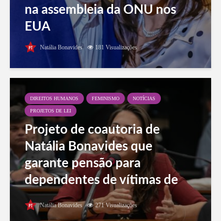
na assembleia da ONU nos
EUA
Natália Bonavides
181 Visualizações
DIREITOS HUMANOS
FEMINISMO
NOTÍCIAS
PROJETOS DE LEI
Projeto de coautoria de
Natália Bonavides que
garante pensão para
dependentes de vítimas de
feminicídio é aprovado na
Natália Bonavides
271 Visualizações
Câmara