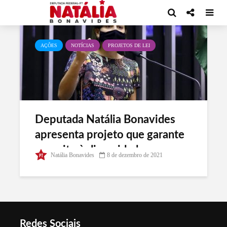
Tag - Direito à diversidade
AÇÕES
NOTÍCIAS
PROJETOS DE LEI
Deputada Natália Bonavides
apresenta projeto que garante
respeito à diversidade nas
Natália Bonavides
8 de dezembro de 2021
celebrações de casamento e é
atacada nas Redes Sociais
Redes Sociais