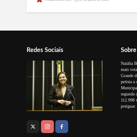
Redes Sociais
Sobre
Natália B
mais vota
Grande d
petista a
Municipal
segunda 
112.998 v
potiguar.