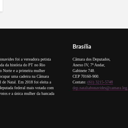
Brasília
onavides foi a vereadora petista
Câmara dos Deputados,
da da história do PT no Rio
Anexo IV, 7º Andar,
o Norte e a primeira mulher
Gabinete 748.
 ocupar uma cadeira na Câmara
CEP 70160-900.
 de Natal. Em 2018 foi eleita a
Contato:
(61) 3215-5748
deputada federal mais votada com
dep.nataliabonavides@camara.leg
otos e a única mulher da bancada