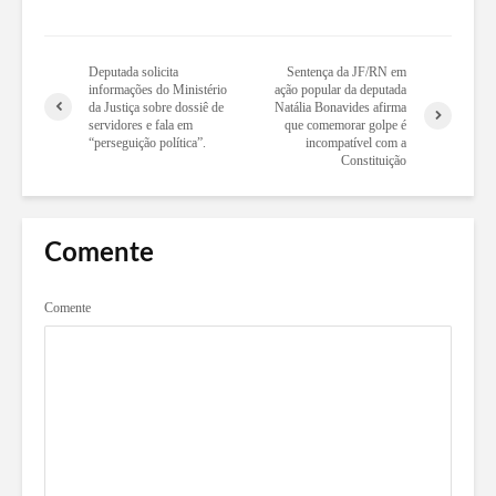
Deputada solicita
Sentença da JF/RN em
informações do Ministério
ação popular da deputada
da Justiça sobre dossiê de
Natália Bonavides afirma
servidores e fala em
que comemorar golpe é
“perseguição política”.
incompatível com a
Constituição
Comente
Comente