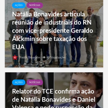
AÇÕES
NOTÍCIAS
Natália Bonavides articula
reunião de industriais do RN
com vice-presidente Geraldo
Alckmin sobre taxação dos
EUA
Natália Bonavides
40 Visualizações
AÇÕES
NOTÍCIAS
Relator do TCE confirma ação
de Natália Bonavides e Daniel
Valença e pede suspensão da