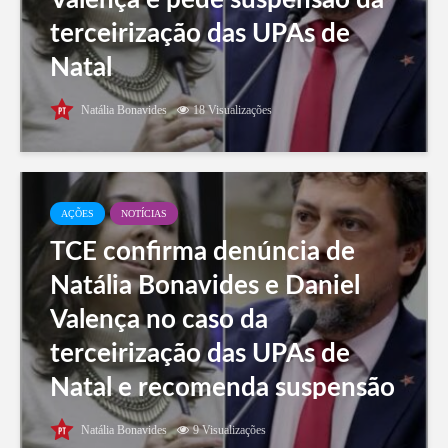
terceirização das UPAs de
Natal
Natália Bonavides
18 Visualizações
AÇÕES
NOTÍCIAS
TCE confirma denúncia de
Natália Bonavides e Daniel
Valença no caso da
terceirização das UPAs de
Natal e recomenda suspensão
de editais
Natália Bonavides
9 Visualizações