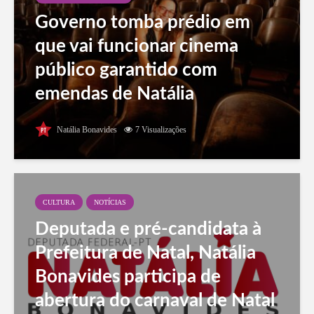
Governo tomba prédio em
que vai funcionar cinema
público garantido com
emendas de Natália
Bonavides
Natália Bonavides
7 Visualizações
CULTURA
NOTÍCIAS
Deputada e pré-candidata à
Prefeitura de Natal, Natália
Bonavides participa de
abertura do carnaval de Natal