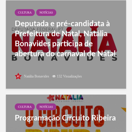
CULTURA
NOTÍCIAS
Deputada e pré-candidata à
Prefeitura de Natal, Natália
Bonavides participa de
abertura do carnaval de Natal
Natália Bonavides
132 Visualizações
CULTURA
NOTÍCIAS
Programação Circuito Ribeira