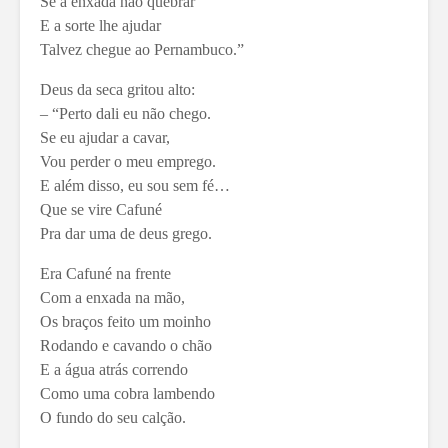
Se a enxada não quebrar
E a sorte lhe ajudar
Talvez chegue ao Pernambuco.”
Deus da seca gritou alto:
– “Perto dali eu não chego.
Se eu ajudar a cavar,
Vou perder o meu emprego.
E além disso, eu sou sem fé…
Que se vire Cafuné
Pra dar uma de deus grego.
Era Cafuné na frente
Com a enxada na mão,
Os braços feito um moinho
Rodando e cavando o chão
E a água atrás correndo
Como uma cobra lambendo
O fundo do seu calção.