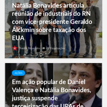
Natália Bonavides articula
reunião de industriais do RN
com vice-presidente Geraldo
Alckmin sobre taxação dos
EUA
Natália Bonavides
40 Visualizações
AÇÕES
Em ação popular de Daniel
Valença e Natália Bonavides,
justiça suspende
terceirização das UPAs de