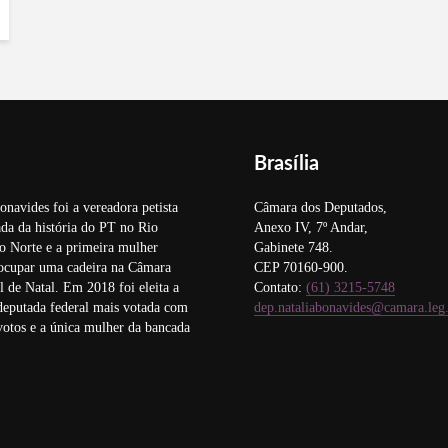
Brasília
onavides foi a vereadora petista
Câmara dos Deputados,
da da história do PT no Rio
Anexo IV, 7º Andar,
o Norte e a primeira mulher
Gabinete 748.
 ocupar uma cadeira na Câmara
CEP 70160-900.
 de Natal. Em 2018 foi eleita a
Contato:
(61) 3215-5748
deputada federal mais votada com
dep.nataliabonavides@camara.leg
otos e a única mulher da bancada