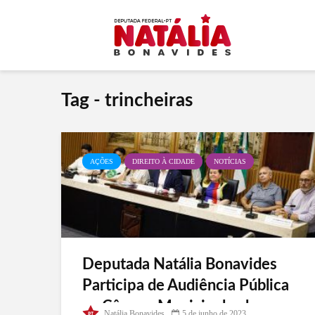
Tag - trincheiras
AÇÕES
DIREITO À CIDADE
NOTÍCIAS
Deputada Natália Bonavides
Participa de Audiência Pública
na Câmara Municipal sobre
Natália Bonavides
5 de junho de 2023