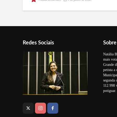
construção de trincheiras entre
avenidas Hermes da Fonseca e
Alexandrino de Alencar
Redes Sociais
Sobre
Natália B
mais vota
Grande d
petista a
Municipal
segunda 
112.998 v
potiguar.