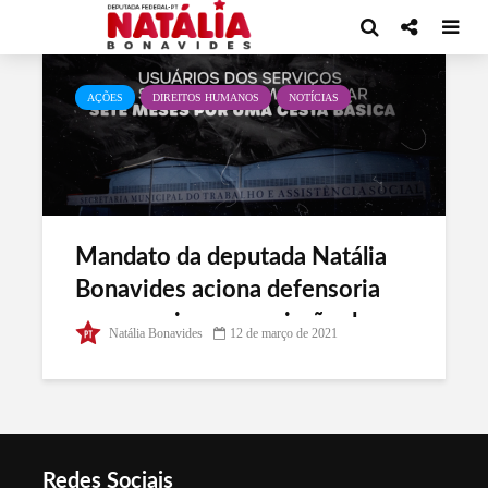
Tag - Direito à alimentação
AÇÕES
DIREITOS HUMANOS
NOTÍCIAS
Mandato da deputada Natália
Bonavides aciona defensoria
para averiguar a omissão da
Natália Bonavides
12 de março de 2021
SEMTAS no atendimento aos
usuários
Redes Sociais