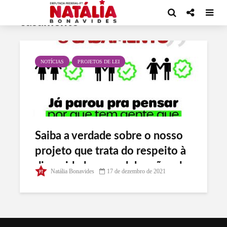
Tag - Declaro firmado o
casamento
NOTÍCIAS
PROJETOS DE LEI
Saiba a verdade sobre o nosso
projeto que trata do respeito à
diversidade nas celebrações de
Natália Bonavides
17 de dezembro de 2021
casamento civil