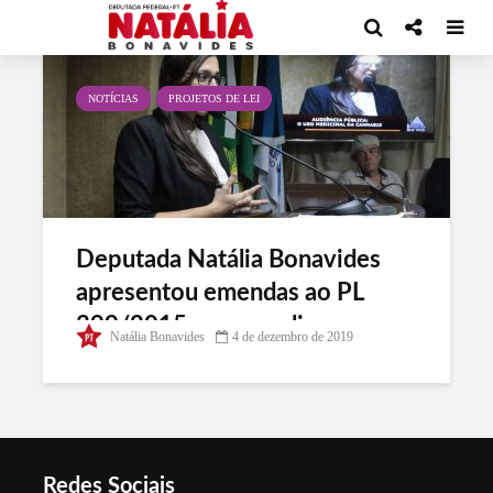
Tag - Cannabis medicinal
NOTÍCIAS
PROJETOS DE LEI
Deputada Natália Bonavides
apresentou emendas ao PL
399/2015 para ampliar acesso
Natália Bonavides
4 de dezembro de 2019
ao tratamento medicinal com
Cannabis
Redes Sociais