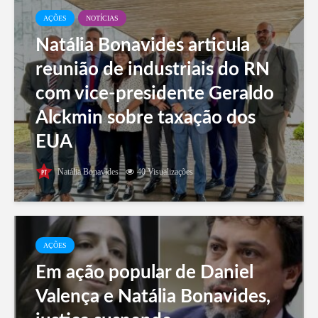
AÇÕES
NOTÍCIAS
Natália Bonavides articula
reunião de industriais do RN
com vice-presidente Geraldo
Alckmin sobre taxação dos
EUA
Natália Bonavides
40 Visualizações
AÇÕES
Em ação popular de Daniel
Valença e Natália Bonavides,