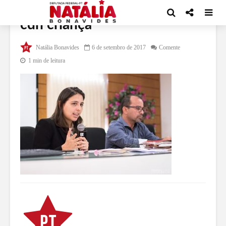
cdh criança
Natália Bonavides
6 de setembro de 2017
Comente
1 min de leitura