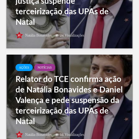
justiça suspende
terceirização das UPAs de
Natal
Natália Bonavides
24 Visualizações
AÇÕES
NOTÍCIAS
Relator do TCE confirma ação
de Natália Bonavides e Daniel
Valença e pede suspensão da
terceirização das UPAs de
Natal
Natália Bonavides
18 Visualizações