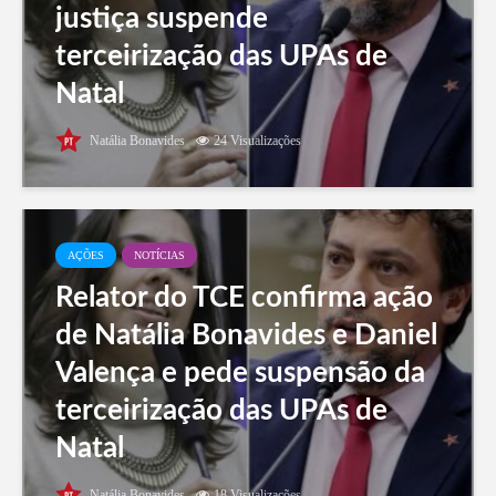
justiça suspende
terceirização das UPAs de
Natal
Natália Bonavides
24 Visualizações
AÇÕES
NOTÍCIAS
Relator do TCE confirma ação
de Natália Bonavides e Daniel
Valença e pede suspensão da
terceirização das UPAs de
Natal
Natália Bonavides
18 Visualizações