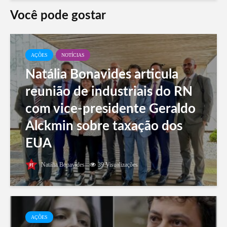
Você pode gostar
AÇÕES
NOTÍCIAS
Natália Bonavides articula
reunião de industriais do RN
com vice-presidente Geraldo
Alckmin sobre taxação dos
EUA
Natália Bonavides
39 Visualizações
AÇÕES