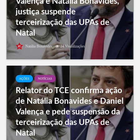
Valença e Natália Bonavides,
justiça suspende
terceirização das UPAs de
Natal
Natália Bonavides
24 Visualizações
AÇÕES
NOTÍCIAS
Relator do TCE confirma ação
de Natália Bonavides e Daniel
Valença e pede suspensão da
terceirização das UPAs de
Natal