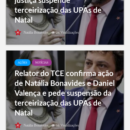
justiça suspende
terceirização das UPAs de
Natal
Natália Bonavides
24 Visualizações
AÇÕES
NOTÍCIAS
Relator do TCE confirma ação
de Natália Bonavides e Daniel
Valença e pede suspensão da
terceirização das UPAs de
Natal
Natália Bonavides
18 Visualizações