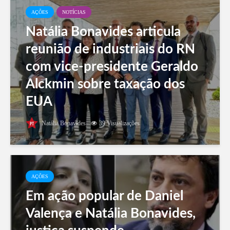
AÇÕES
NOTÍCIAS
Natália Bonavides articula
reunião de industriais do RN
com vice-presidente Geraldo
Alckmin sobre taxação dos
EUA
Natália Bonavides
39 Visualizações
AÇÕES
Em ação popular de Daniel
Valença e Natália Bonavides,