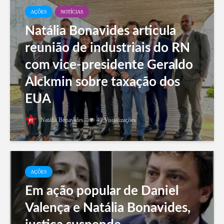
AÇÕES
NOTÍCIAS
Natália Bonavides articula
reunião de industriais do RN
com vice-presidente Geraldo
Alckmin sobre taxação dos
EUA
Natália Bonavides
40 Visualizações
AÇÕES
Em ação popular de Daniel
Valença e Natália Bonavides,