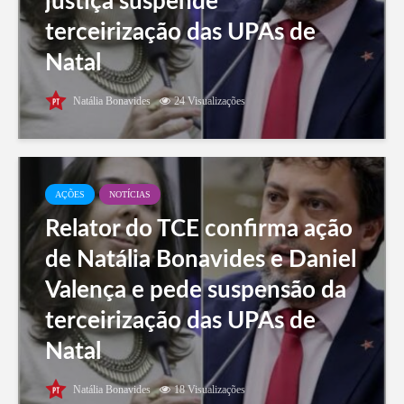
justiça suspende
terceirização das UPAs de
Natal
Natália Bonavides
24 Visualizações
AÇÕES
NOTÍCIAS
Relator do TCE confirma ação
de Natália Bonavides e Daniel
Valença e pede suspensão da
terceirização das UPAs de
Natal
Natália Bonavides
18 Visualizações