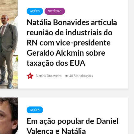
AÇÕES
NOTÍCIAS
Natália Bonavides articula
reunião de industriais do
RN com vice-presidente
Geraldo Alckmin sobre
taxação dos EUA
Nesta quarta-feira (10), a deputada federal Natália
Natália Bonavides
40 Visualizações
Bonavides (PT-RN) liderou uma reunião em
Brasília com o vice-presidente da República,
Geraldo Alckmin, autoridades do Governo do Rio
Grande do Norte, incluindo o...
AÇÕES
Em ação popular de Daniel
Valença e Natália