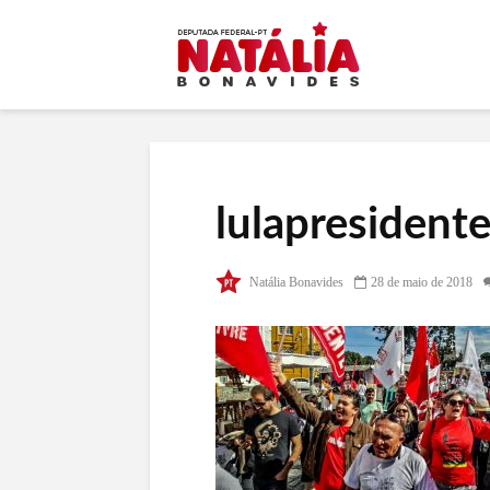
lulapresident
Natália Bonavides
28 de maio de 2018