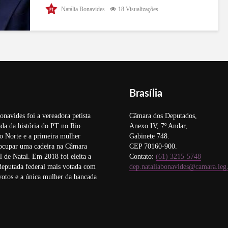
O conselheiro relator do processo que corre no
Natália Bonavides
18 Visualizações
Tribuna de Contas do Rio Grande do Norte, sobre
a terceirização da gestão das Unidades de Pronto
Atendimento (UPAs) de Natal, determinou a
suspensão dos contratos com as...
Brasília
onavides foi a vereadora petista
Câmara dos Deputados,
da da história do PT no Rio
Anexo IV, 7º Andar,
o Norte e a primeira mulher
Gabinete 748.
 ocupar uma cadeira na Câmara
CEP 70160-900.
 de Natal. Em 2018 foi eleita a
Contato:
(61) 3215-5748
deputada federal mais votada com
dep.nataliabonavides@camara.leg
otos e a única mulher da bancada