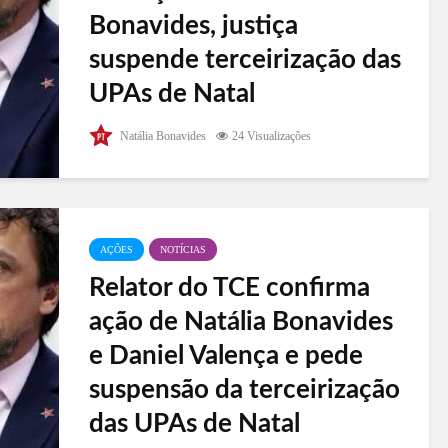
Bonavides, justiça
suspende terceirização das
UPAs de Natal
No início da tarde desta segunda-feira (8), a 6ª
Natália Bonavides
24 Visualizações
Vara da Fazenda Pública suspende a terceirização
de todas as UPAs de Natal. A disputa ocorre em
duas frentes: no TCE, onde o relator opinou pela
suspensão, havendo...
AÇÕES
NOTÍCIAS
Relator do TCE confirma
ação de Natália Bonavides
e Daniel Valença e pede
suspensão da terceirização
das UPAs de Natal