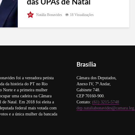
das UPAs de Natal
O conselheiro relator do processo que corre no
Natália Bonavides
18 Visualizações
Tribuna de Contas do Rio Grande do Norte, sobre
a terceirização da gestão das Unidades de Pronto
Atendimento (UPAs) de Natal, determinou a
suspensão dos contratos com as...
Brasília
onavides foi a vereadora petista
Câmara dos Deputados,
da da história do PT no Rio
Anexo IV, 7º Andar,
o Norte e a primeira mulher
Gabinete 748.
 ocupar uma cadeira na Câmara
CEP 70160-900.
 de Natal. Em 2018 foi eleita a
Contato:
(61) 3215-5748
deputada federal mais votada com
dep.nataliabonavides@camara.leg
otos e a única mulher da bancada