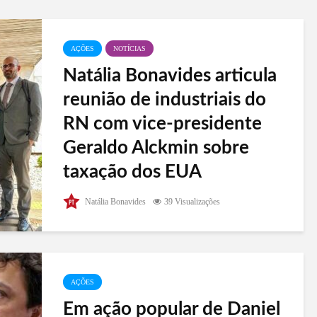
AÇÕES
NOTÍCIAS
Natália Bonavides articula
reunião de industriais do
RN com vice-presidente
Geraldo Alckmin sobre
taxação dos EUA
Nesta quarta-feira (10), a deputada federal Natália
Natália Bonavides
39 Visualizações
Bonavides (PT-RN) liderou uma reunião em
Brasília com o vice-presidente da República,
Geraldo Alckmin, autoridades do Governo do Rio
Grande do Norte, incluindo o...
AÇÕES
Em ação popular de Daniel