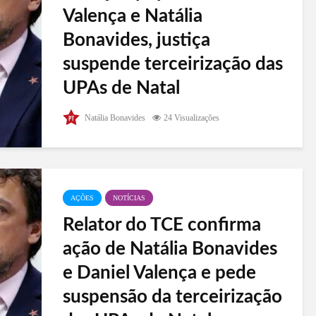
Valença e Natália
Bonavides, justiça
suspende terceirização das
UPAs de Natal
No início da tarde desta segunda-feira (8), a 6ª
Natália Bonavides
24 Visualizações
Vara da Fazenda Pública suspende a terceirização
de todas as UPAs de Natal. A disputa ocorre em
duas frentes: no TCE, onde o relator opinou pela
suspensão, havendo...
AÇÕES
NOTÍCIAS
Relator do TCE confirma
ação de Natália Bonavides
e Daniel Valença e pede
suspensão da terceirização