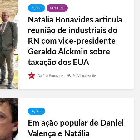
AÇÕES
NOTÍCIAS
Natália Bonavides articula
reunião de industriais do
RN com vice-presidente
Geraldo Alckmin sobre
taxação dos EUA
Nesta quarta-feira (10), a deputada federal Natália
Natália Bonavides
40 Visualizações
Bonavides (PT-RN) liderou uma reunião em
Brasília com o vice-presidente da República,
Geraldo Alckmin, autoridades do Governo do Rio
Grande do Norte, incluindo o...
AÇÕES
Em ação popular de Daniel
Valença e Natália