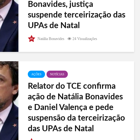
Bonavides, justiça
suspende terceirização das
UPAs de Natal
No início da tarde desta segunda-feira (8), a 6ª
Natália Bonavides
24 Visualizações
Vara da Fazenda Pública suspende a terceirização
de todas as UPAs de Natal. A disputa ocorre em
duas frentes: no TCE, onde o relator opinou pela
suspensão, havendo...
AÇÕES
NOTÍCIAS
Relator do TCE confirma
ação de Natália Bonavides
e Daniel Valença e pede
suspensão da terceirização
das UPAs de Natal
O conselheiro relator do processo que corre no