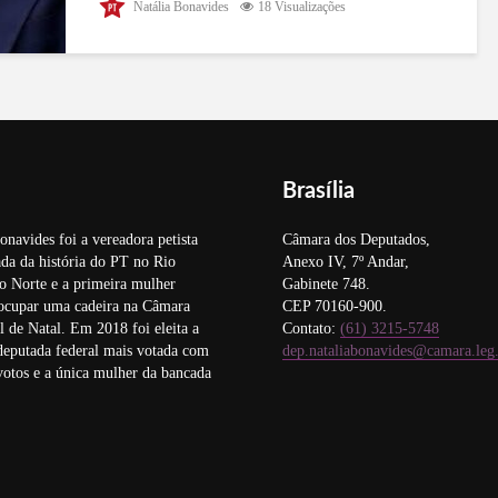
Natália Bonavides
18 Visualizações
Tribuna de Contas do Rio Grande do Norte, sobre
a terceirização da gestão das Unidades de Pronto
Atendimento (UPAs) de Natal, determinou a
suspensão dos contratos com as...
Brasília
onavides foi a vereadora petista
Câmara dos Deputados,
da da história do PT no Rio
Anexo IV, 7º Andar,
o Norte e a primeira mulher
Gabinete 748.
 ocupar uma cadeira na Câmara
CEP 70160-900.
 de Natal. Em 2018 foi eleita a
Contato:
(61) 3215-5748
deputada federal mais votada com
dep.nataliabonavides@camara.leg
otos e a única mulher da bancada