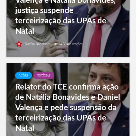
Valença e Natália Bonavides,
justiça suspende
terceirização das UPAs de
Natal
Natália Bonavides
24 Visualizações
AÇÕES
NOTÍCIAS
Relator do TCE confirma ação
de Natália Bonavides e Daniel
Valença e pede suspensão da
terceirização das UPAs de
Natal