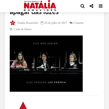
apagar das luzes
Natália Bonavides
20 de julho de 2017
Comente
1 min de leitura