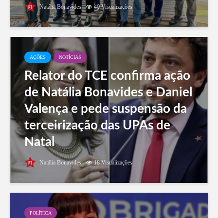
Natália Bonavides
40 Visualizações
AÇÕES
NOTÍCIAS
Relator do TCE confirma ação
de Natália Bonavides e Daniel
Valença e pede suspensão da
terceirização das UPAs de
Natal
Natália Bonavides
18 Visualizações
POLÍTICA