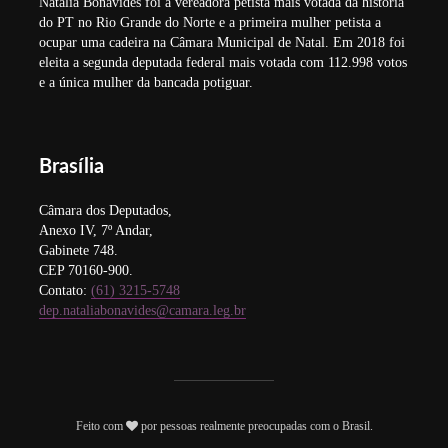
Natália Bonavides foi a vereadora petista mais votada da história
do PT no Rio Grande do Norte e a primeira mulher petista a
ocupar uma cadeira na Câmara Municipal de Natal. Em 2018 foi
eleita a segunda deputada federal mais votada com 112.998 votos
e a única mulher da bancada potiguar.
Brasília
Câmara dos Deputados,
Anexo IV, 7º Andar,
Gabinete 748.
CEP 70160-900.
Contato:
(61) 3215-5748
dep.nataliabonavides@camara.leg.br
Feito com
por pessoas realmente preocupadas com o Brasil.