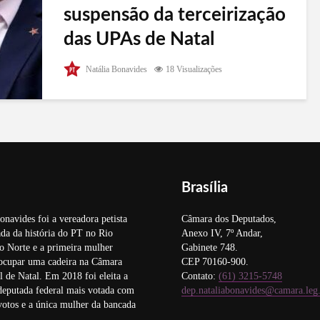
suspensão da terceirização
das UPAs de Natal
O conselheiro relator do processo que corre no
Natália Bonavides
18 Visualizações
Tribuna de Contas do Rio Grande do Norte, sobre
a terceirização da gestão das Unidades de Pronto
Atendimento (UPAs) de Natal, determinou a
suspensão dos contratos com as...
Brasília
onavides foi a vereadora petista
Câmara dos Deputados,
da da história do PT no Rio
Anexo IV, 7º Andar,
o Norte e a primeira mulher
Gabinete 748.
 ocupar uma cadeira na Câmara
CEP 70160-900.
 de Natal. Em 2018 foi eleita a
Contato:
(61) 3215-5748
deputada federal mais votada com
dep.nataliabonavides@camara.leg
otos e a única mulher da bancada