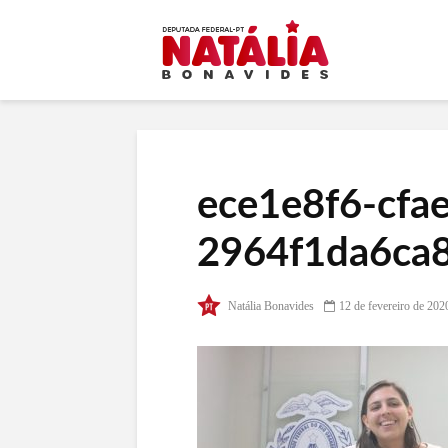
ece1e8f6-cfa
2964f1da6ca
Natália Bonavides
12 de fevereiro de 202