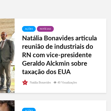
AÇÕES
NOTÍCIAS
Natália Bonavides articula
reunião de industriais do
RN com vice-presidente
Geraldo Alckmin sobre
taxação dos EUA
Nesta quarta-feira (10), a deputada federal Natália
Natália Bonavides
40 Visualizações
Bonavides (PT-RN) liderou uma reunião em
Brasília com o vice-presidente da República,
Geraldo Alckmin, autoridades do Governo do Rio
Grande do Norte, incluindo o...
AÇÕES