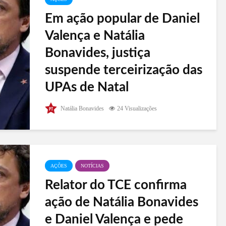
Em ação popular de Daniel
Valença e Natália
Bonavides, justiça
suspende terceirização das
UPAs de Natal
No início da tarde desta segunda-feira (8), a 6ª
Natália Bonavides
24 Visualizações
Vara da Fazenda Pública suspende a terceirização
de todas as UPAs de Natal. A disputa ocorre em
duas frentes: no TCE, onde o relator opinou pela
suspensão, havendo...
AÇÕES
NOTÍCIAS
Relator do TCE confirma
ação de Natália Bonavides
e Daniel Valença e pede