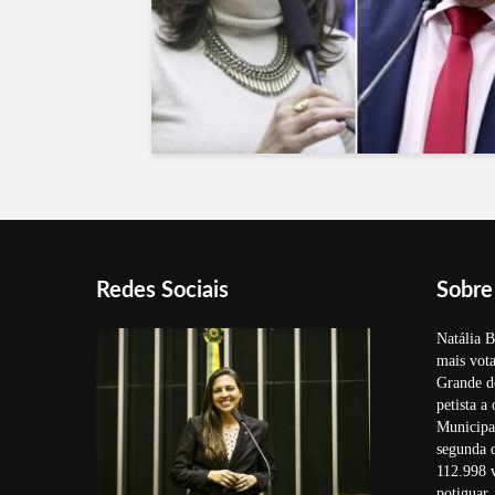
Redes Sociais
Sobre
Natália B
mais vota
Grande d
petista a
Municipal
segunda 
112.998 v
potiguar.