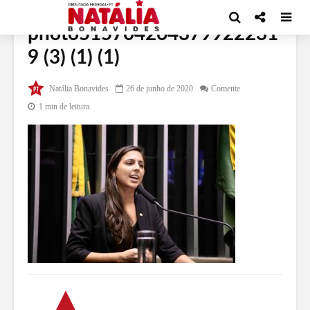
photo515704264379922231
9 (3) (1) (1)
Natália Bonavides
26 de junho de 2020
Comente
1 min de leitura