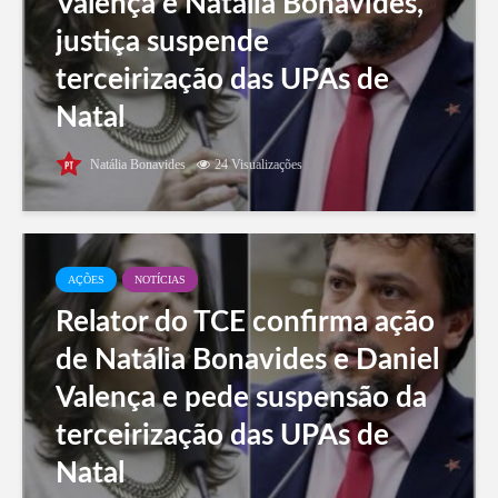
Valença e Natália Bonavides,
justiça suspende
terceirização das UPAs de
Natal
Natália Bonavides
24 Visualizações
AÇÕES
NOTÍCIAS
Relator do TCE confirma ação
de Natália Bonavides e Daniel
Valença e pede suspensão da
terceirização das UPAs de
Natal