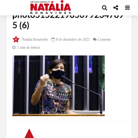
photo515221985079234789
5 (6)
Natália Bonavides
8 de dezembro de 2021
Comente
1 min de leitura