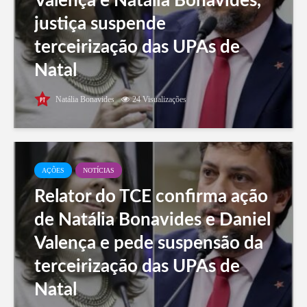
Valença e Natália Bonavides,
justiça suspende
terceirização das UPAs de
Natal
Natália Bonavides
24 Visualizações
AÇÕES
NOTÍCIAS
Relator do TCE confirma ação
de Natália Bonavides e Daniel
Valença e pede suspensão da
terceirização das UPAs de
Natal