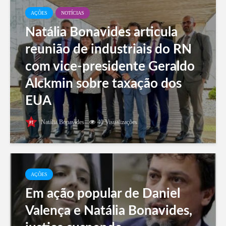
AÇÕES
NOTÍCIAS
Natália Bonavides articula
reunião de industriais do RN
com vice-presidente Geraldo
Alckmin sobre taxação dos
EUA
Natália Bonavides
40 Visualizações
AÇÕES
Em ação popular de Daniel
Valença e Natália Bonavides,