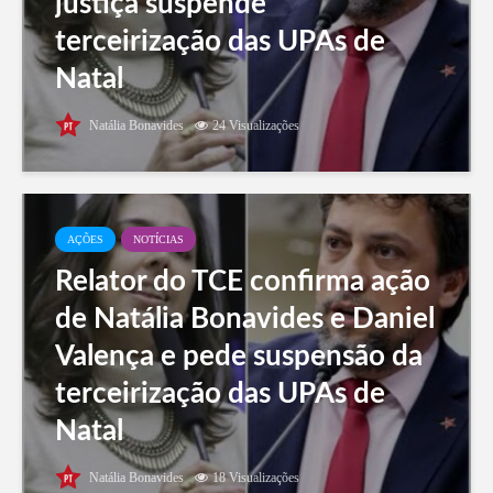
justiça suspende
terceirização das UPAs de
Natal
Natália Bonavides
24 Visualizações
AÇÕES
NOTÍCIAS
Relator do TCE confirma ação
de Natália Bonavides e Daniel
Valença e pede suspensão da
terceirização das UPAs de
Natal
Natália Bonavides
18 Visualizações