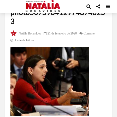
photo507598412974874023
3
Natália Bonavides
21 de fevereiro de 2020
Comente
1 min de leitura