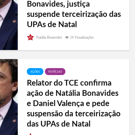
Bonavides, justiça
suspende terceirização das
UPAs de Natal
No início da tarde desta segunda-feira (8), a 6ª
Natália Bonavides
24 Visualizações
Vara da Fazenda Pública suspende a terceirização
de todas as UPAs de Natal. A disputa ocorre em
duas frentes: no TCE, onde o relator opinou pela
suspensão, havendo...
AÇÕES
NOTÍCIAS
Relator do TCE confirma
ação de Natália Bonavides
e Daniel Valença e pede
suspensão da terceirização
das UPAs de Natal
O conselheiro relator do processo que corre no