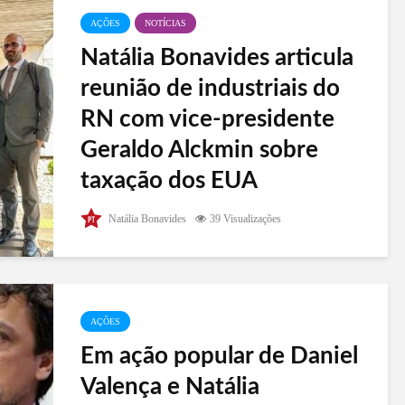
AÇÕES
NOTÍCIAS
Natália Bonavides articula
reunião de industriais do
RN com vice-presidente
Geraldo Alckmin sobre
taxação dos EUA
Nesta quarta-feira (10), a deputada federal Natália
Natália Bonavides
39 Visualizações
Bonavides (PT-RN) liderou uma reunião em
Brasília com o vice-presidente da República,
Geraldo Alckmin, autoridades do Governo do Rio
Grande do Norte, incluindo o...
AÇÕES
Em ação popular de Daniel
Valença e Natália