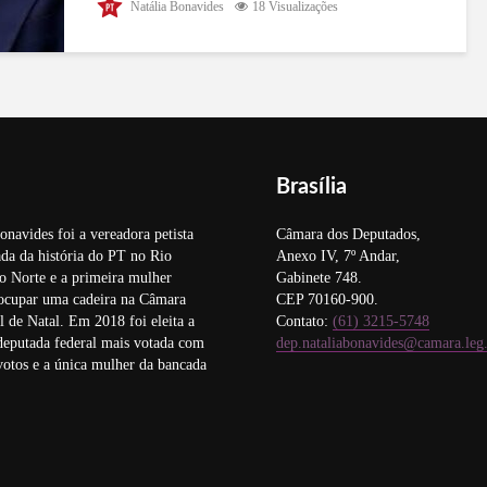
Natália Bonavides
18 Visualizações
Tribuna de Contas do Rio Grande do Norte, sobre
a terceirização da gestão das Unidades de Pronto
Atendimento (UPAs) de Natal, determinou a
suspensão dos contratos com as...
Brasília
onavides foi a vereadora petista
Câmara dos Deputados,
da da história do PT no Rio
Anexo IV, 7º Andar,
o Norte e a primeira mulher
Gabinete 748.
 ocupar uma cadeira na Câmara
CEP 70160-900.
 de Natal. Em 2018 foi eleita a
Contato:
(61) 3215-5748
deputada federal mais votada com
dep.nataliabonavides@camara.leg
otos e a única mulher da bancada