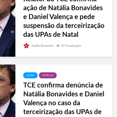
ação de Natália Bonavides
e Daniel Valença e pede
suspensão da terceirização
das UPAs de Natal
O conselheiro relator do processo que corre no
Natália Bonavides
18 Visualizações
Tribuna de Contas do Rio Grande do Norte, sobre
a terceirização da gestão das Unidades de Pronto
Atendimento (UPAs) de Natal, determinou a
suspensão dos contratos com as...
AÇÕES
NOTÍCIAS
TCE confirma denúncia de
Natália Bonavides e Daniel
Valença no caso da
terceirização das UPAs de