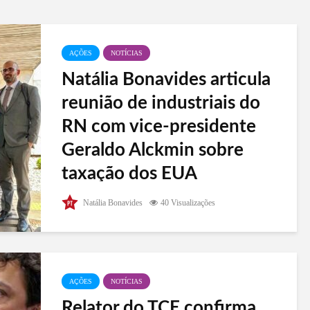
AÇÕES
NOTÍCIAS
Natália Bonavides articula
reunião de industriais do
RN com vice-presidente
Geraldo Alckmin sobre
taxação dos EUA
Nesta quarta-feira (10), a deputada federal Natália
Natália Bonavides
40 Visualizações
Bonavides (PT-RN) liderou uma reunião em
Brasília com o vice-presidente da República,
Geraldo Alckmin, autoridades do Governo do Rio
Grande do Norte, incluindo o...
AÇÕES
NOTÍCIAS
Relator do TCE confirma