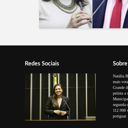
Redes Sociais
Sobre
Natália B
mais vota
Grande d
petista a
Municipal
segunda 
112.998 v
potiguar.