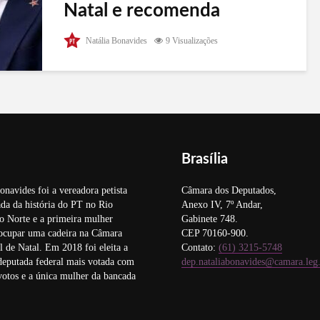
Natal e recomenda
suspensão de editais
Natália Bonavides
9 Visualizações
Prefeitura precisa fazer estudos técnicos que
comprovem necessidade desses contratos, pois há
risco de dano ao erário. A equipe técnica do
Tribunal de Contas do Estado (TCE-RN) emitiu
parecer confirmando, ponto a ponto...
Brasília
onavides foi a vereadora petista
Câmara dos Deputados,
da da história do PT no Rio
Anexo IV, 7º Andar,
o Norte e a primeira mulher
Gabinete 748.
 ocupar uma cadeira na Câmara
CEP 70160-900.
 de Natal. Em 2018 foi eleita a
Contato:
(61) 3215-5748
deputada federal mais votada com
dep.nataliabonavides@camara.leg
otos e a única mulher da bancada