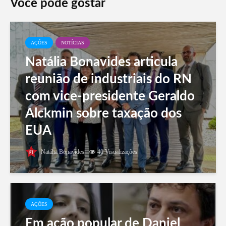
Você pode gostar
AÇÕES
NOTÍCIAS
Natália Bonavides articula
reunião de industriais do RN
com vice-presidente Geraldo
Alckmin sobre taxação dos
EUA
Natália Bonavides
40 Visualizações
AÇÕES
Em ação popular de Daniel