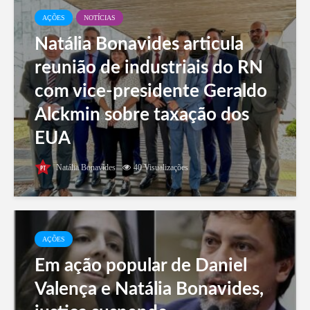
AÇÕES
NOTÍCIAS
Natália Bonavides articula
reunião de industriais do RN
com vice-presidente Geraldo
Alckmin sobre taxação dos
EUA
Natália Bonavides
40 Visualizações
AÇÕES
Em ação popular de Daniel
Valença e Natália Bonavides,