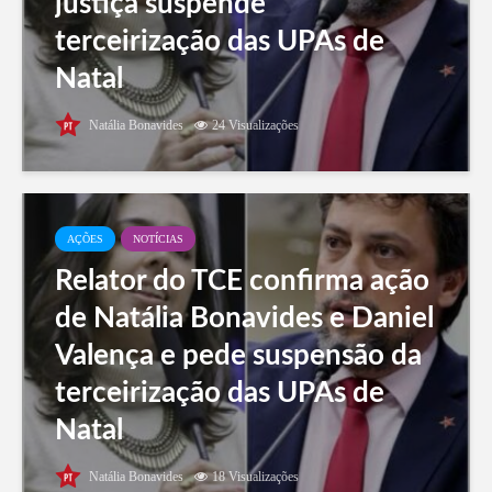
justiça suspende
terceirização das UPAs de
Natal
Natália Bonavides
24 Visualizações
AÇÕES
NOTÍCIAS
Relator do TCE confirma ação
de Natália Bonavides e Daniel
Valença e pede suspensão da
terceirização das UPAs de
Natal
Natália Bonavides
18 Visualizações