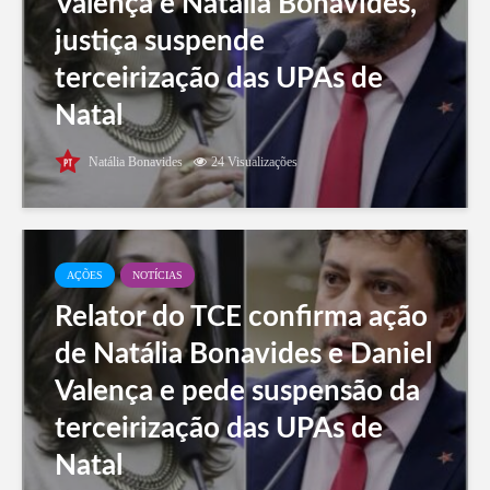
Valença e Natália Bonavides,
justiça suspende
terceirização das UPAs de
Natal
Natália Bonavides
24 Visualizações
AÇÕES
NOTÍCIAS
Relator do TCE confirma ação
de Natália Bonavides e Daniel
Valença e pede suspensão da
terceirização das UPAs de
Natal