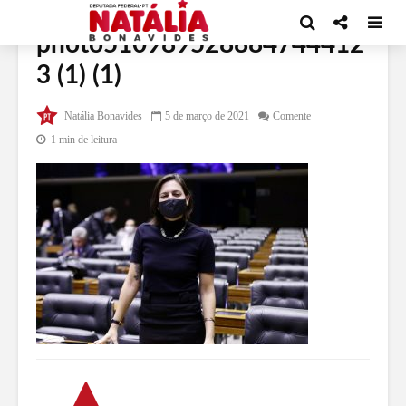
photo510989528884744412
3 (1) (1)
Natália Bonavides
5 de março de 2021
Comente
1 min de leitura