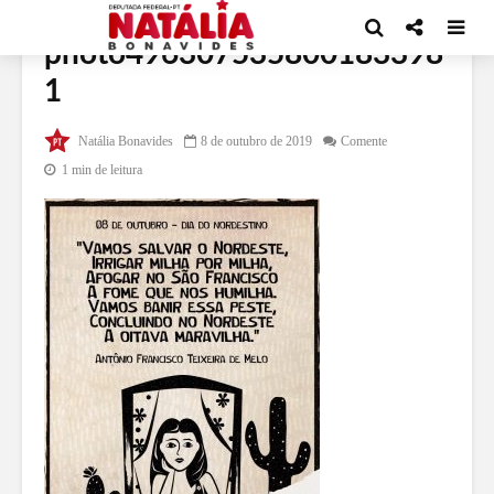
photo496307535800183398
1
Natália Bonavides
8 de outubro de 2019
Comente
1 min de leitura