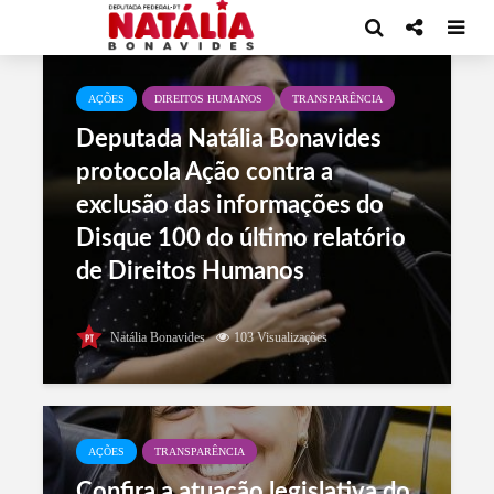
CategoriaTransparência
AÇÕES
DIREITOS HUMANOS
TRANSPARÊNCIA
Deputada Natália Bonavides
protocola Ação contra a
exclusão das informações do
Disque 100 do último relatório
de Direitos Humanos
Natália Bonavides
103 Visualizações
AÇÕES
TRANSPARÊNCIA
Confira a atuação legislativa do