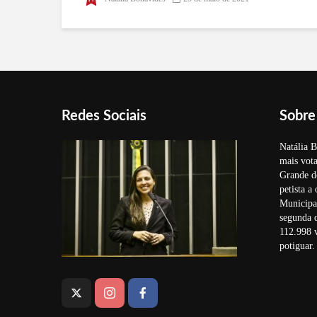
bolsonaristas na CPI da Covid
Redes Sociais
Sobre
Natália B
mais vota
Grande d
petista a
Municipal
segunda 
112.998 v
potiguar.