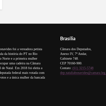
Brasília
onavides foi a vereadora petista
Câmara dos Deputados,
da da história do PT no Rio
Anexo IV, 7º Andar,
o Norte e a primeira mulher
Gabinete 748.
 ocupar uma cadeira na Câmara
CEP 70160-900.
 de Natal. Em 2018 foi eleita a
Contato:
(61) 3215-5748
deputada federal mais votada com
dep.nataliabonavides@camara.leg
otos e a única mulher da bancada