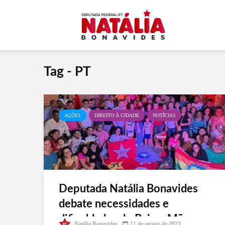
Tag - PT
AÇÕES
DIREITO À CIDADE
NOTÍCIAS
Deputada Natália Bonavides
debate necessidades e
dificuldades do Bairro Mãe
Natália Bonavides
11 de agosto de 2023