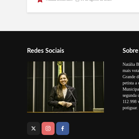
Luiza
Redes Sociais
Sobre
Natália B
mais vota
Grande d
petista a
Municipal
segunda 
112.998 v
potiguar.