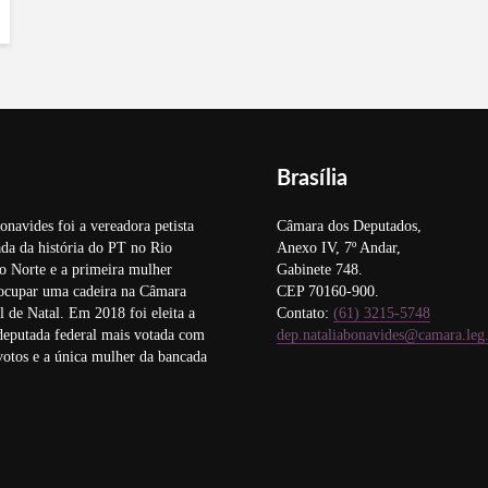
Brasília
onavides foi a vereadora petista
Câmara dos Deputados,
da da história do PT no Rio
Anexo IV, 7º Andar,
o Norte e a primeira mulher
Gabinete 748.
 ocupar uma cadeira na Câmara
CEP 70160-900.
 de Natal. Em 2018 foi eleita a
Contato:
(61) 3215-5748
deputada federal mais votada com
dep.nataliabonavides@camara.leg
otos e a única mulher da bancada