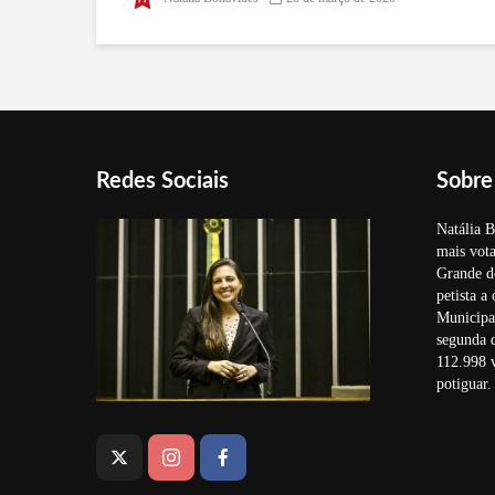
Redes Sociais
Sobre
Natália B
mais vota
Grande d
petista a
Municipal
segunda 
112.998 v
potiguar.