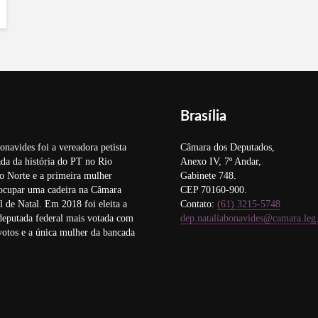
Brasília
onavides foi a vereadora petista
Câmara dos Deputados,
da da história do PT no Rio
Anexo IV, 7º Andar,
o Norte e a primeira mulher
Gabinete 748.
 ocupar uma cadeira na Câmara
CEP 70160-900.
 de Natal. Em 2018 foi eleita a
Contato:
(61) 3215-5748
deputada federal mais votada com
dep.nataliabonavides@camara.leg
otos e a única mulher da bancada