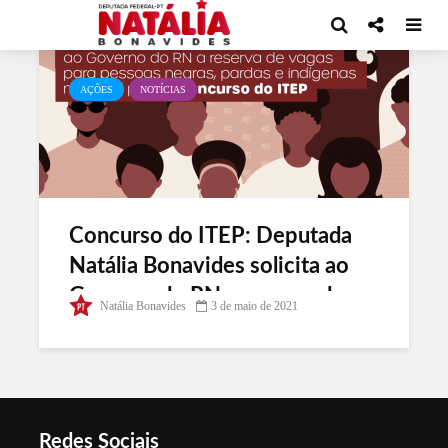
Tag - políticas afirmativas
AÇÕES
NOTÍCIAS
Concurso do ITEP: Deputada
Natália Bonavides solicita ao
Governo do RN a reserva de
Natália Bonavides
3 de maio de 2021
vagas para pessoas negras,
pardas e indígenas no edital
Redes Sociais