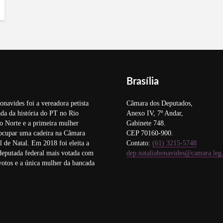
Brasília
onavides foi a vereadora petista
Câmara dos Deputados,
da da história do PT no Rio
Anexo IV, 7º Andar,
o Norte e a primeira mulher
Gabinete 748.
 ocupar uma cadeira na Câmara
CEP 70160-900.
 de Natal. Em 2018 foi eleita a
Contato:
(61) 3215-5748
deputada federal mais votada com
dep.nataliabonavides@camara.leg
otos e a única mulher da bancada