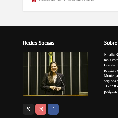
de Assistência no Plano
Nacional de Imunização
Redes Sociais
Sobre
Natália B
mais vota
Grande d
petista a
Municipal
segunda 
112.998 v
potiguar.