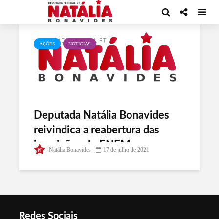
Tag - isenção do enem
AÇÕES
NOTÍCIAS
Deputada Natália Bonavides
reivindica a reabertura das
inscrições do ENEM com
Natália Bonavides
17 de julho de 2021
direito à nova solicitação de
isenção
Redes Sociais