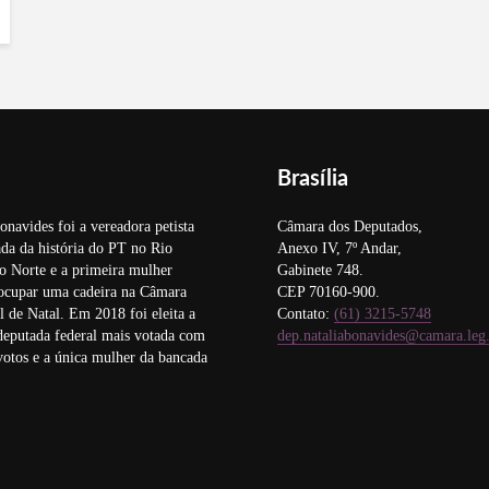
Brasília
onavides foi a vereadora petista
Câmara dos Deputados,
da da história do PT no Rio
Anexo IV, 7º Andar,
o Norte e a primeira mulher
Gabinete 748.
 ocupar uma cadeira na Câmara
CEP 70160-900.
 de Natal. Em 2018 foi eleita a
Contato:
(61) 3215-5748
deputada federal mais votada com
dep.nataliabonavides@camara.leg
otos e a única mulher da bancada