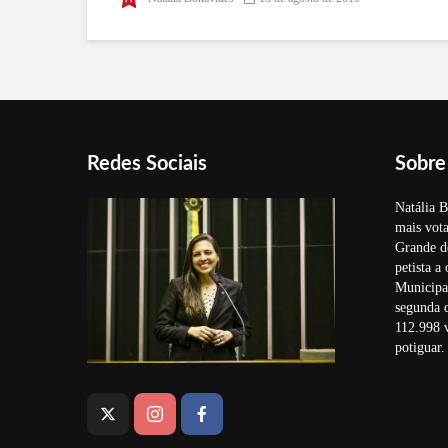
federal
Redes Sociais
Sobre
Natália B
mais vota
Grande d
petista a
Municipal
segunda 
112.998 v
potiguar.