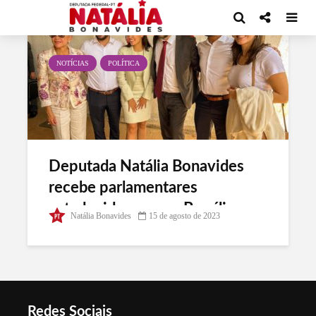
Tag - Estados Unidos
NOTÍCIAS
POLÍTICA
Deputada Natália Bonavides
recebe parlamentares
estadunidenses em Brasília
Natália Bonavides
15 de agosto de 2023
Redes Sociais