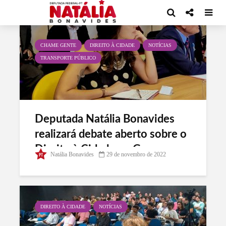
Tag - Direito à cidade
CHAME GENTE
DIREITO À CIDADE
NOTÍCIAS
TRANSPORTE PÚBLICO
Deputada Natália Bonavides
realizará debate aberto sobre o
Direito à Cidade no Governo
Natália Bonavides
29 de novembro de 2022
Lula
DIREITO À CIDADE
NOTÍCIAS