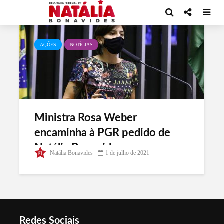
Tag - denúncia contra bolsonaro
AÇÕES
NOTÍCIAS
Ministra Rosa Weber
encaminha à PGR pedido de
Natália Bonavides para
Natália Bonavides
1 de julho de 2021
investigar esquema de propina
das vacinas no Governo Federal
Redes Sociais