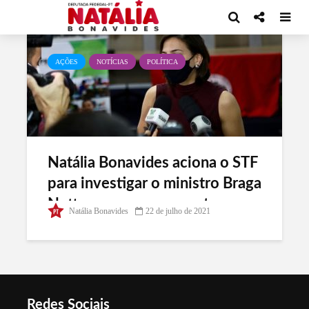
Tag - ataques à democracia
AÇÕES
NOTÍCIAS
POLÍTICA
Natália Bonavides aciona o STF
para investigar o ministro Braga
Netto por ameaças contra as
Natália Bonavides
22 de julho de 2021
eleições
Redes Sociais