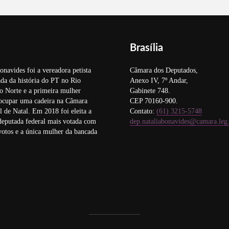
Brasília
onavides foi a vereadora petista
Câmara dos Deputados,
da da história do PT no Rio
Anexo IV, 7º Andar,
o Norte e a primeira mulher
Gabinete 748.
 ocupar uma cadeira na Câmara
CEP 70160-900.
 de Natal. Em 2018 foi eleita a
Contato:
(61) 3215-5748
deputada federal mais votada com
dep.nataliabonavides@camara.leg
otos e a única mulher da bancada