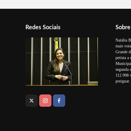
Redes Sociais
Sobre
Natália B
mais vota
Grande d
petista a
Municipal
segunda 
112.998 v
potiguar.