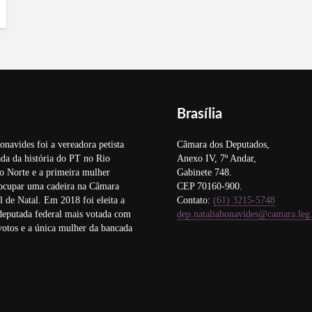
Brasília
onavides foi a vereadora petista
Câmara dos Deputados,
da da história do PT no Rio
Anexo IV, 7º Andar,
o Norte e a primeira mulher
Gabinete 748.
 ocupar uma cadeira na Câmara
CEP 70160-900.
 de Natal. Em 2018 foi eleita a
Contato:
(61) 3215-5748
deputada federal mais votada com
dep.nataliabonavides@camara.leg
otos e a única mulher da bancada