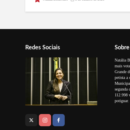
Redes Sociais
Sobre
Natália B
mais vota
Grande d
petista a
Municipal
segunda 
112.998 v
potiguar.